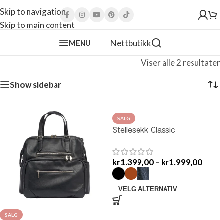
Skip to navigation
Skip to main content
Nettbutikk
MENU
Viser alle 2 resultater
Show sidebar
SALG
Stellesekk Classic
kr
1.399,00
–
kr
1.999,00
VELG ALTERNATIV
SALG