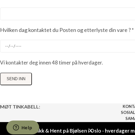
Hvilken dag kontaktet du Posten og etterlyste din vare ? *
Vi kontakter deg innen 48 timer på hverdager.
MØT TINKABELL:
KONT
SOSIAL
SAM
BLI FO
Vi har Klikk & Hent på Bjølsen i Oslo - hverdager 
2026
All rights reserved
Barneting AS
. Vi tar forbehold om prisendringer e