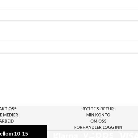
AKT OSS
BYTTE & RETUR
E MEDIER
MIN KONTO
ARBEID
OM OSS
RHANDLER
FORHANDLER LOGG INN
mellom 10-15
ller andre feil på siden.