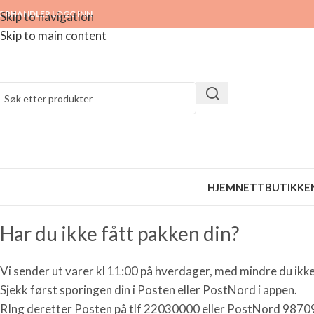
ORHANDLER LOGG INN
Skip to navigation
Skip to main content
HJEM
NETTBUTIKKE
Har du ikke fått pakken din?
Vi sender ut varer kl 11:00 på hverdager, med mindre du ikke 
Sjekk først sporingen din i Posten eller PostNord i appen.
RIng deretter Posten på tlf 22030000 eller PostNord 987093