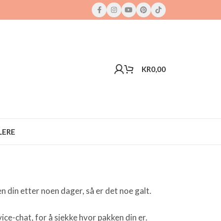
KR
0,00
LERE
n din etter noen dager, så er det noe galt.
e-chat, for å sjekke hvor pakken din er.