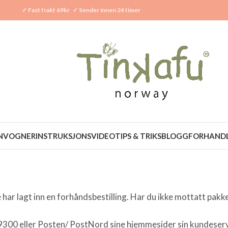
✓
Fast frakt 69kr
✓
Sender innen 24 timer
N
VOGNER
INSTRUKSJONSVIDEO
TIPS & TRIKS
BLOGG
FORHAND
har lagt inn en forhåndsbestilling. Har du ikke mottatt pakke
00 eller Posten/ PostNord sine hjemmesider sin kundeservic