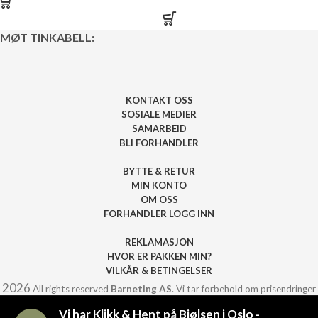
MØT TINKABELL:
KONTAKT OSS
SOSIALE MEDIER
SAMARBEID
BLI FORHANDLER
BYTTE & RETUR
MIN KONTO
OM OSS
FORHANDLER LOGG INN
REKLAMASJON
HVOR ER PAKKEN MIN?
VILKÅR & BETINGELSER
2026
All rights reserved
Barneting AS
. Vi tar forbehold om prisendringer
eller andre feil på siden.
Vi har Klikk & Hent på Bjølsen i Oslo -