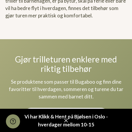
triller til barnehagen, er på bytur, skal på ferie eller bare
vil ha bedre flyt i hverdagen, finnes det tilbehør som
gjør turen mer praktisk og komfortabel.
Gjør trilleturen enklere med
riktig tilbehør
Se produktene som passer til Bugaboo og finn dine
favoritter til hverdagen, sommeren og turene du tar
sammen med barnet ditt.
Se alle Tinkafu sine produkter
Vi har Klikk & Hent på Bjølsen i Oslo -
hverdager mellom 10-15