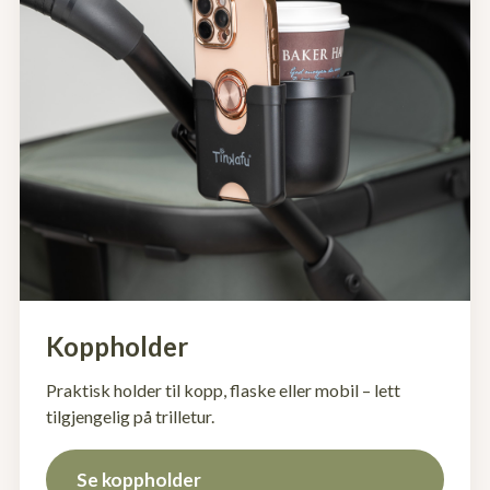
Koppholder
Praktisk holder til kopp, flaske eller mobil – lett
tilgjengelig på trilletur.
Se koppholder