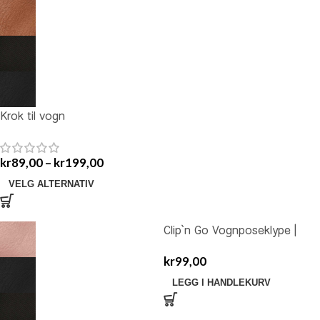
Krok til vogn
kr
89,00
–
kr
199,00
VELG ALTERNATIV
Clip`n Go Vognposeklype |
Multiklips
kr
99,00
LEGG I HANDLEKURV