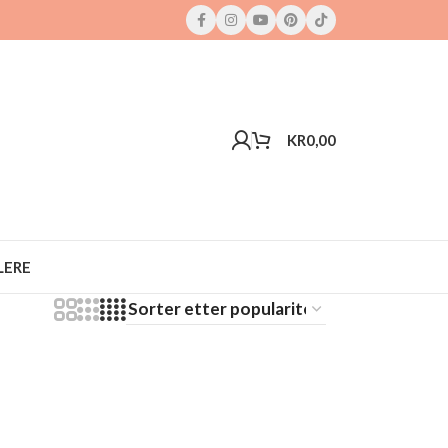
KR
0,00
LERE