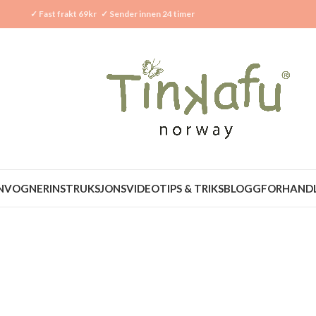
✓
Fast frakt 69kr
✓
Sender innen 24 timer
N
VOGNER
INSTRUKSJONSVIDEO
TIPS & TRIKS
BLOGG
FORHAND