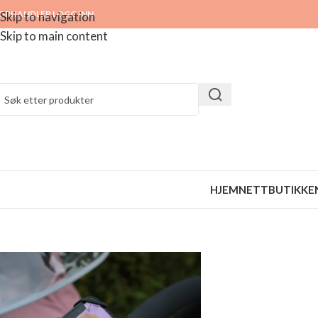
ORHANDLER LOGG INN
Skip to navigation
Skip to main content
HJEM
NETTBUTIKKE