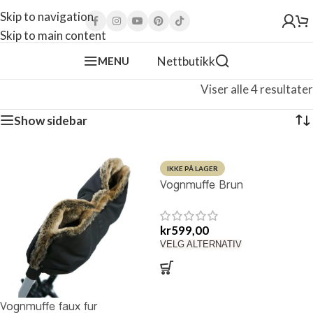
Skip to navigation
Skip to main content
Nettbutikk
MENU
Viser alle 4 resultater
Show sidebar
IKKE PÅ LAGER
Vognmuffe Brun
kr
599,00
VELG ALTERNATIV
Vognmuffe faux fur