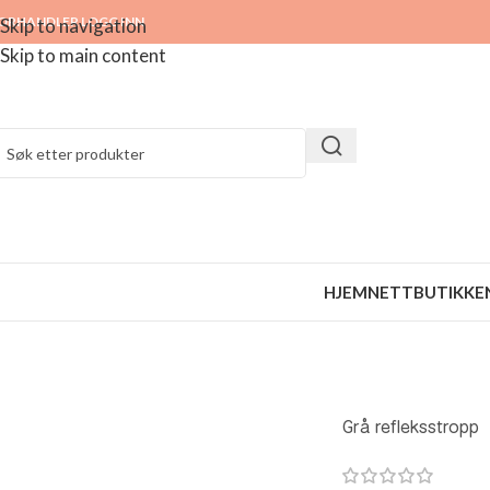
ORHANDLER LOGG INN
Skip to navigation
Skip to main content
HJEM
NETTBUTIKKE
Grå refleksstropp