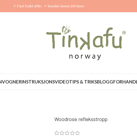
✓
Fast frakt 69kr
✓
Sender innen 24 timer
N
VOGNER
INSTRUKSJONSVIDEO
TIPS & TRIKS
BLOGG
FORHAND
Woodrose refleksstropp