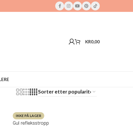
KR
0,00
LERE
IKKE PÅ LAGER
Gul refleksstropp