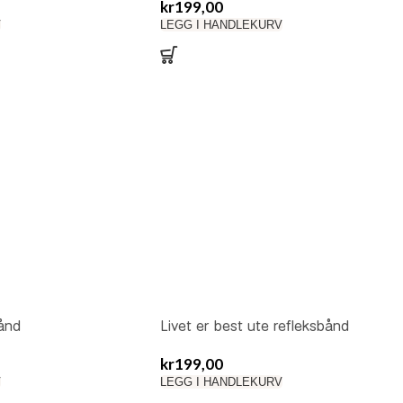
kr
199,00
V
LEGG I HANDLEKURV
bånd
Livet er best ute refleksbånd
kr
199,00
V
LEGG I HANDLEKURV