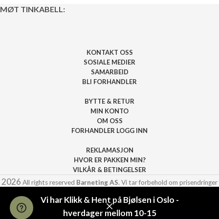
MØT TINKABELL:
KONTAKT OSS
SOSIALE MEDIER
SAMARBEID
BLI FORHANDLER
BYTTE & RETUR
MIN KONTO
OM OSS
FORHANDLER LOGG INN
REKLAMASJON
HVOR ER PAKKEN MIN?
VILKÅR & BETINGELSER
2026
All rights reserved
Barneting AS
. Vi tar forbehold om prisendringer
eller andre feil på siden.
Vi har Klikk & Hent på Bjølsen i Oslo -
hverdager mellom 10-15