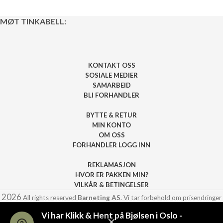
MØT TINKABELL:
KONTAKT OSS
SOSIALE MEDIER
SAMARBEID
BLI FORHANDLER
BYTTE & RETUR
MIN KONTO
OM OSS
FORHANDLER LOGG INN
REKLAMASJON
HVOR ER PAKKEN MIN?
VILKÅR & BETINGELSER
2026
All rights reserved
Barneting AS
. Vi tar forbehold om prisendringer
eller andre feil på siden.
Vi har Klikk & Hent på Bjølsen i Oslo -