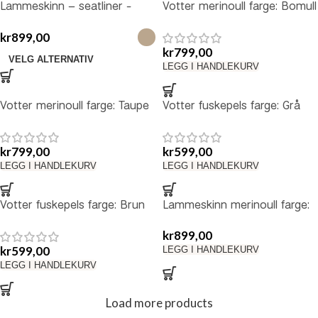
Lammeskinn – seatliner -
Votter merinoull farge: Bomull
Merinoull
kr
899,00
kr
799,00
VELG ALTERNATIV
LEGG I HANDLEKURV
Votter merinoull farge: Taupe
Votter fuskepels farge: Grå
kr
799,00
kr
599,00
LEGG I HANDLEKURV
LEGG I HANDLEKURV
Votter fuskepels farge: Brun
Lammeskinn merinoull farge:
bomull
kr
899,00
kr
599,00
LEGG I HANDLEKURV
LEGG I HANDLEKURV
Load more products