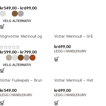
fuskepels – Button
kr
549,00
–
kr
699,00
VELG ALTERNATIV
Vognvotter Merinoull og
Votter Merinoull – Grå
fuskepels – Zipper
m/knapper
kr
699,00
kr
599,00
–
kr
799,00
LEGG I HANDLEKURV
VELG ALTERNATIV
Votter Fuskepels – Brun
Votter Merinoull – Hvit
m/knapper
m/knapper
kr
549,00
kr
699,00
LEGG I HANDLEKURV
LEGG I HANDLEKURV