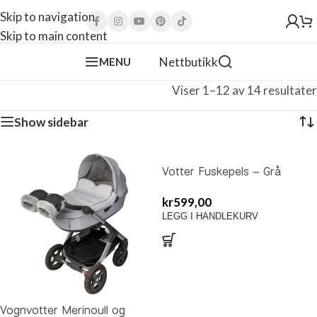
Skip to navigation
Skip to main content
Nettbutikk
MENU
Viser 1–12 av 14 resultater
Show sidebar
Votter Fuskepels – Grå
m/knapper
kr
599,00
LEGG I HANDLEKURV
Vognvotter Merinoull og