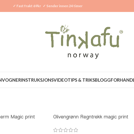
✓
Fast frakt 69kr
✓
Sender innen 24 timer
N
VOGNER
INSTRUKSJONSVIDEO
TIPS & TRIKS
BLOGG
FORHAND
erm Magic print
Olivengrønn Regntrekk magic print