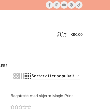
KR
0,00
LERE
Regntrekk med skjerm Magic Print
Mørk Grå