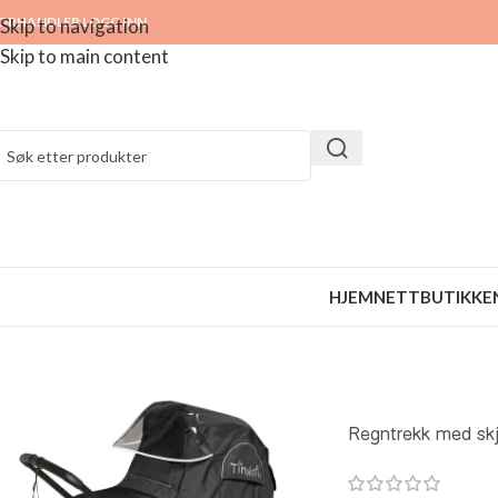
ORHANDLER LOGG INN
Skip to navigation
Skip to main content
HJEM
NETTBUTIKKE
Regntrekk med skj