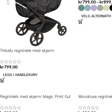
kr
799,00
–
kr
899
VELG ALTERNATIV
Tinkafu regntrekk med skjerm
kr
799,00
LEGG I HANDLEKURV
Regntrekk med skjerm Magic Print Gul
Woodrose regntrek