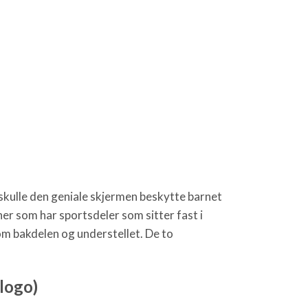
 skulle den geniale skjermen beskytte barnet
ner som har sportsdeler som sitter fast i
lom bakdelen og understellet. De to
logo)