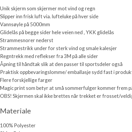
Unik skjerm som skjermer mot vind og regn
Slipper inn frisk luft via. lufteluke på hver side
Vannsøyle på 5000mm
Glidelås på begge sider hele veien ned , YKK glidelås
Strammesnorer nederst
Strammestrikk under for sterk vind og smale kalesjer
Regntrekk med reflekser fra 3M på alle sider
Åpning til håndtak slik at den passer til sportsdeler også
Praktisk oppbevaringslomme/ emballasje sydd fast i produk
Flere forskjellige farger
Magic print som betyr at små sommerfulger kommer frem på t
OBS! Skjermen skal ikke brettes når trekket er frosset/veldi
Materiale
100% Polyester