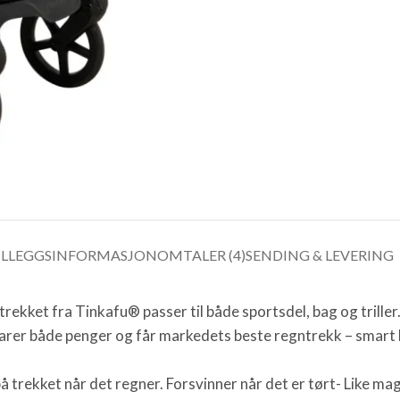
ILLEGGSINFORMASJON
OMTALER (4)
SENDING & LEVERING
rekket fra Tinkafu® passer til både sportsdel, bag og trill
sparer både penger og får markedets beste regntrekk – smar
ekket når det regner. Forsvinner når det er tørt- Like mag