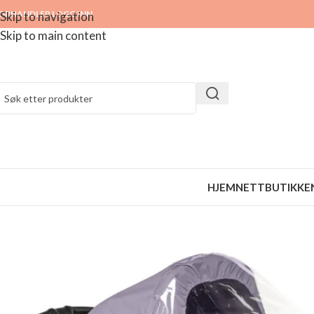
ORHANDLER LOGG INN
Skip to navigation
Skip to main content
HJEM
NETTBUTIKKE