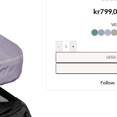
kr
799,
VE
-
+
LEGG 
Follow: