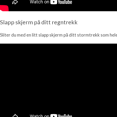
Slapp skjerm på ditt regntrekk
Sliter du med en litt slapp skjerm på ditt stormtrekk som hele 