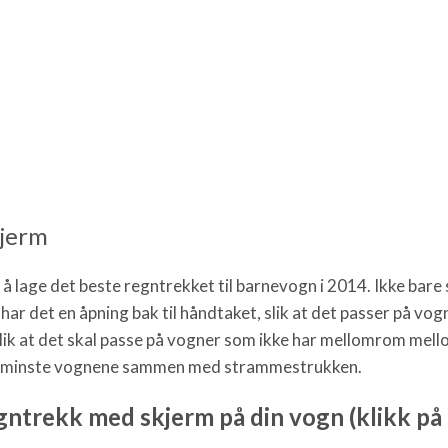
kjerm
å lage det beste regntrekket til barnevogn i 2014. Ikke bare
har det en åpning bak til håndtaket, slik at det passer på vog
 slik at det skal passe på vogner som ikke har mellomrom mel
ler minste vognene sammen med strammestrukken.
ntrekk med skjerm på din vogn (klikk på 