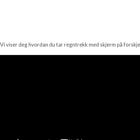
Vi viser deg hvordan du tar regntrekk med skjerm på forskje