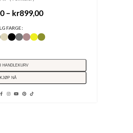
00
–
kr
899,00
LG FARGE
I HANDLEKURV
KJØP NÅ