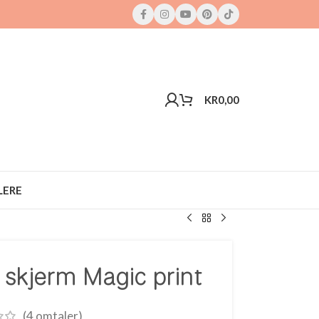
KR
0,00
LERE
skjerm Magic print
(
4
omtaler)