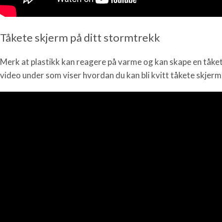
Tåkete skjerm på ditt stormtrekk
Merk at plastikk kan reagere på varme og kan skape en tåket
video under som viser hvordan du kan bli kvitt tåkete skjerm