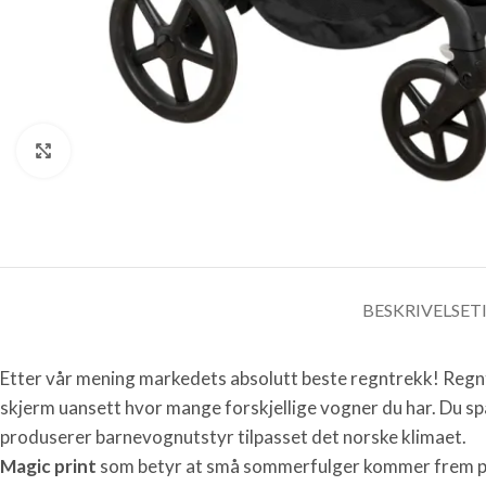
Click to enlarge
BESKRIVELSE
T
Etter vår mening markedets absolutt beste regntrekk! Regnt
skjerm uansett hvor mange forskjellige vogner du har. Du 
produserer barnevognutstyr tilpasset det norske klimaet.
Magic print
som betyr at små sommerfulger kommer frem på tr