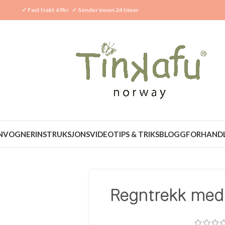
✓
Fast frakt 69kr
✓
Sender innen 24 timer
N
VOGNER
INSTRUKSJONSVIDEO
TIPS & TRIKS
BLOGG
FORHAND
Regntrekk med 