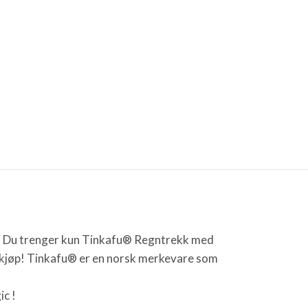
er. Du trenger kun Tinkafu® Regntrekk med
t kjøp! Tinkafu® er en norsk merkevare som
ic !