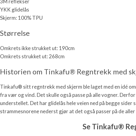
3M reflekser
YKK glidelås
Skjerm: 100% TPU
Størrelse
Omkrets ikke strukket ut: 190cm
Omkrets strukket ut: 268cm
Historien om Tinkafu® Regntrekk med s
Tinkafu® sitt regntrekk med skjerm ble laget med en idé om 
fra vær og vind. Det skulle også passe på alle vogner. Derfor 
understellet. Det har glidelås hele veien ned på begge sider
strammesnorene nederst gjør at det også passer på de al
Se Tinkafu® Reg