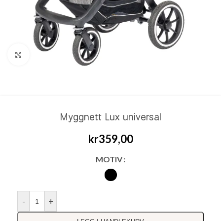
Click to enlarge
Myggnett Lux universal
kr
359,00
MOTIV
-
+