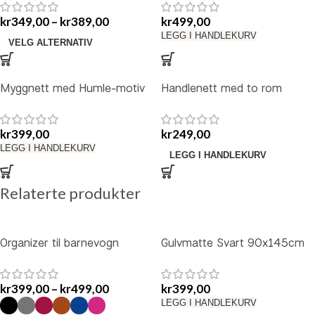
kr
349,00
–
kr
389,00
kr
499,00
LEGG I HANDLEKURV
VELG ALTERNATIV
Myggnett med Humle-motiv
Handlenett med to rom
kr
399,00
kr
249,00
LEGG I HANDLEKURV
LEGG I HANDLEKURV
Relaterte produkter
Organizer til barnevogn
Gulvmatte Svart 90x145cm
kr
399,00
–
kr
499,00
kr
399,00
LEGG I HANDLEKURV