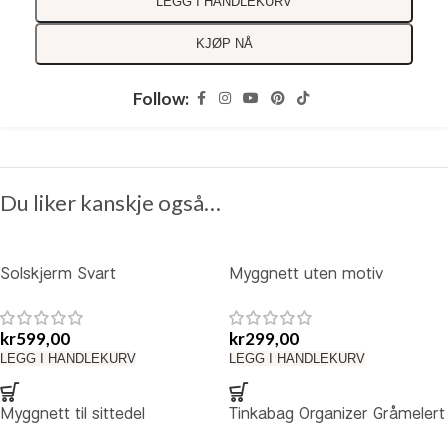
LEGG I HANDLEKURV
KJØP NÅ
Follow:
Du liker kanskje også…
Solskjerm Svart
Myggnett uten motiv
kr
599,00
kr
299,00
LEGG I HANDLEKURV
LEGG I HANDLEKURV
Myggnett til sittedel
Tinkabag Organizer Gråmelert