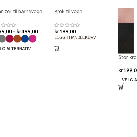
nizer til barnevogn
Krok til vogn
99,00
–
kr
499,00
kr
199,00
LEGG I HANDLEKURV
LG ALTERNATIV
Stor kro
kr
199,0
VELG A