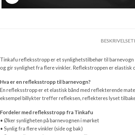
BESKRIVELSE
T
Tinkafu refleksstropp er et synlighetstilbehør til barnevogn
og gir synlighet fra flere vinkler. Reflekstroppen er elastisk 
Hva er en refleksstropp til barnevogn?
En refleksstropp er et elastisk bånd med reflekterende mater
eksempel billykter treffer refleksen, reflekteres lyset tilba
Fordeler med refleksstropp fra Tinkafu
• Øker synligheten på barnevognen i mørket
• Synlig fra flere vinkler (side og bak)