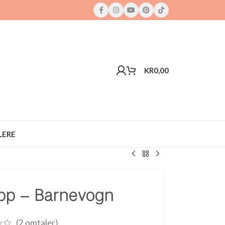
KR
0,00
LERE
opp – Barnevogn
(
2
omtaler)