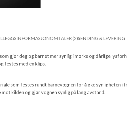
ILLEGGSINFORMASJON
OMTALER (2)
SENDING & LEVERING
 som gjør deg og barnet mer synlig i mørke og dårlige lysfor
og festes med en klips.
iale som festes rundt barnevognen for å øke synligheten i tr
ke mot kilden og gjør vognen synlig på lang avstand.