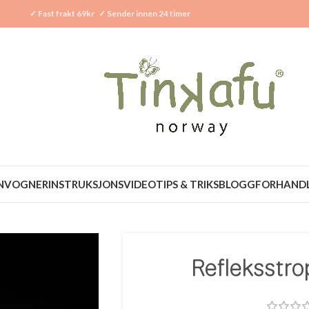
✓
Fast frakt 69kr
✓
Sender innen 24 timer
N
VOGNER
INSTRUKSJONSVIDEO
TIPS & TRIKS
BLOGG
FORHAND
Refleksstr