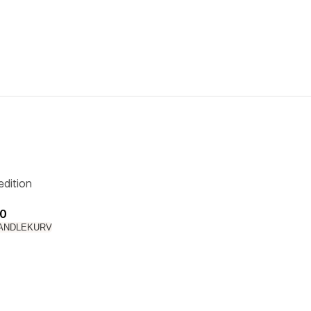
edition
ånd
0
HANDLEKURV