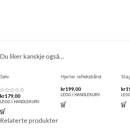
Du liker kanskje også…
Sølv
Hjerter refleksbånd
Stay
refleksklistremerkeark til
kr
199,00
kr
1
barnevogn
LEGG I HANDLEKURV
LEG
kr
179,00
LEGG I HANDLEKURV
Relaterte produkter