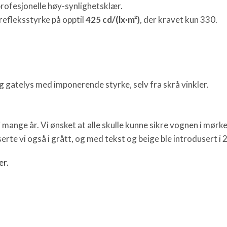
ofesjonelle høy-synlighetsklær.
efleksstyrke på opptil
425 cd/(lx·m²)
, der kravet kun 330.
 og gatelys med imponerende styrke, selv fra skrå vinkler.
 mange år. Vi ønsket at alle skulle kunne sikre vognen i mørk
serte vi også i grått, og med tekst og beige ble introdusert
er.