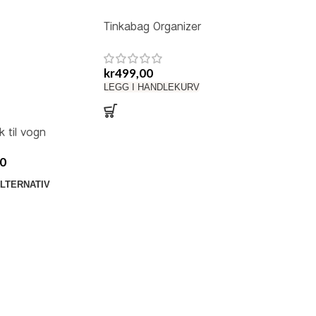
Tinkabag Organizer
Gråmelert
kr
499,00
LEGG I HANDLEKURV
k til vogn
0
LTERNATIV