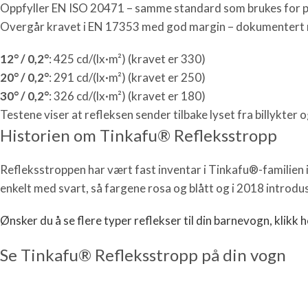
Oppfyller EN ISO 20471 – samme standard som brukes for pr
Overgår kravet i EN 17353 med god margin – dokumentert r
12° / 0,2°
: 425 cd/(lx·m²) (kravet er 330)
20° / 0,2°
: 291 cd/(lx·m²) (kravet er 250)
30° / 0,2°
: 326 cd/(lx·m²) (kravet er 180)
Testene viser at refleksen sender tilbake lyset fra billykter
Historien om Tinkafu® Refleksstropp
Refleksstroppen har vært fast inventar i Tinkafu®-familien i
enkelt med svart, så fargene rosa og blått og i 2018 introdu
Ønsker du å se flere typer reflekser til din barnevogn, klikk h
Se Tinkafu® Refleksstropp på din vogn