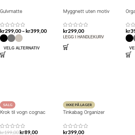
Gulvmatte
Myggnett uten motiv
Orga
kr
299,00
–
kr
399,00
kr
299,00
kr
3
LEGG I HANDLEKURV
VELG ALTERNATIV
VE
SALG
IKKE PÅ LAGER
Krok til vogn cognac
Tinkabag Organizer
skinnimitasjon
Burgunder
kr
89,00
kr
399,00
kr
199,00