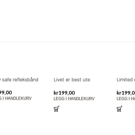
 safe refleksbånd
Livet er best ute
Limited 
refleksbånd
refleksb
99,00
kr
199,00
kr
199,0
G I HANDLEKURV
LEGG I HANDLEKURV
LEGG I 