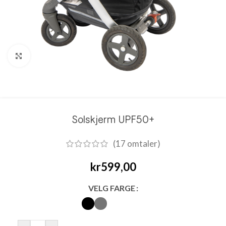
Click to enlarge
Solskjerm UPF50+
(
17
omtaler)
kr
599,00
VELG FARGE