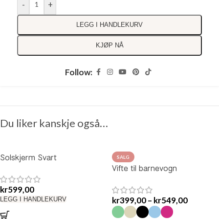
-
+
LEGG I HANDLEKURV
KJØP NÅ
Follow:
Du liker kanskje også…
Solskjerm Svart
SALG
Vifte til barnevogn
kr
599,00
kr
399,00
–
kr
549,00
LEGG I HANDLEKURV