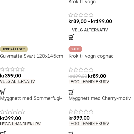
Krok til vogn
kr
89,00
–
kr
199,00
VELG ALTERNATIV
IKKE PÅ LAGER
SALG
Gulvmatte Svart 120x145cm
Krok til vogn cognac
skinnimitasjon
kr
399,00
kr
89,00
kr
199,00
VELG ALTERNATIV
LEGG I HANDLEKURV
Myggnett med Sommerfugl-
Myggnett med Cherry-motiv
motiv
kr
399,00
kr
399,00
LEGG I HANDLEKURV
LEGG I HANDLEKURV