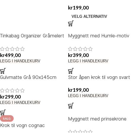
kr
199,00
VELG ALTERNATIV
Tinkabag Organizer Gråmelert
Myggnett med Humle-motiv
kr
499,00
kr
399,00
LEGG I HANDLEKURV
LEGG I HANDLEKURV
Gulvmatte Grå 90x145cm
Stor åpen krok til vogn svart
kr
199,00
kr
299,00
LEGG I HANDLEKURV
LEGG I HANDLEKURV
Myggnett med prinsekrone
SALG
Krok til vogn cognac
skinnimitasjon