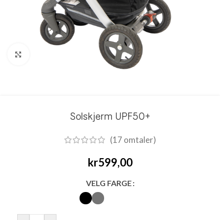
Click to enlarge
Solskjerm UPF50+
(
17
omtaler)
kr
599,00
VELG FARGE