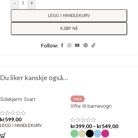
-
+
LEGG I HANDLEKURV
KJØP NÅ
Follow:
Du liker kanskje også…
Solskjerm Svart
SALG
Vifte til barnevogn
kr
599,00
kr
399,00
–
kr
549,00
LEGG I HANDLEKURV