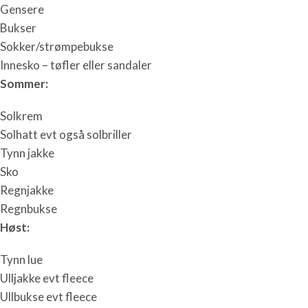
Gensere
Bukser
Sokker/strømpebukse
Innesko – tøfler eller sandaler
Sommer:
Solkrem
Solhatt evt også solbriller
Tynn jakke
Sko
Regnjakke
Regnbukse
Høst:
Tynn lue
Ulljakke evt fleece
Ullbukse evt fleece