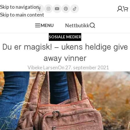
Skip to navigation
Skip to main content
Nettbutikk
MENU
SOSIALE MEDIER
Du er magisk! – ukens heldige give
away vinner
Vibeke Larsen
On 27. september 2021