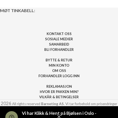
MØT TINKABELL:
KONTAKT OSS
SOSIALE MEDIER
SAMARBEID
BLI FORHANDLER
BYTTE & RETUR
MIN KONTO
OM OSS
FORHANDLER LOGG INN
REKLAMASJON
HVOR ER PAKKEN MIN?
VILKÅR & BETINGELSER
2026
All rights reserved
Barneting AS
. Vi tar forbehold om prisendringer
eller andre feil på siden.
Vi har Klikk & Hent på Bjølsen i Oslo -