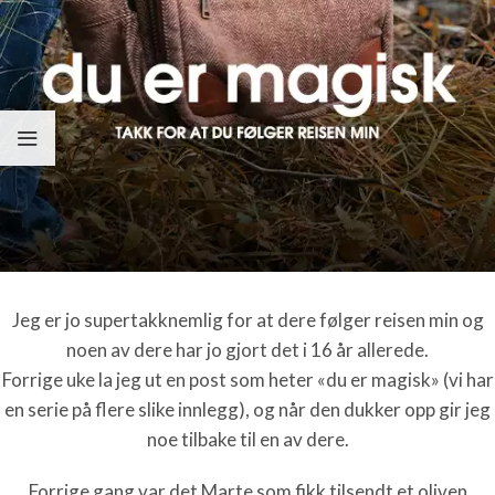
Jeg er jo supertakknemlig for at dere følger reisen min og
noen av dere har jo gjort det i 16 år allerede.
Forrige uke la jeg ut en post som heter «du er magisk» (vi har
en serie på flere slike innlegg), og når den dukker opp gir jeg
noe tilbake til en av dere.
Forrige gang var det Marte som fikk tilsendt et oliven