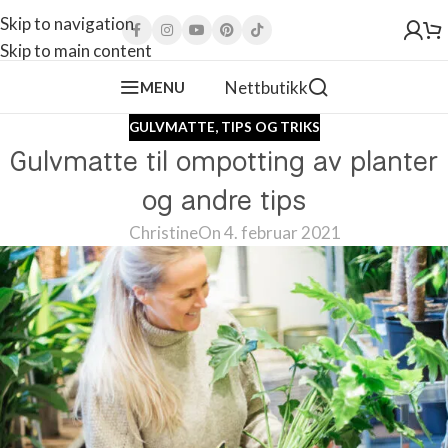
Skip to navigation
Skip to main content
Nettbutikk
MENU
GULVMATTE
,
TIPS OG TRIKS
Gulvmatte til ompotting av planter
og andre tips
Christine
On 4. februar 2021