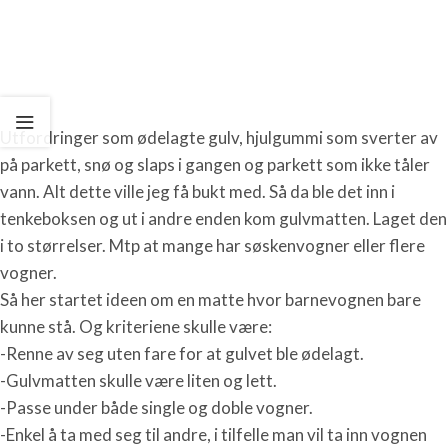
Utfordringer som ødelagte gulv, hjulgummi som sverter av
på parkett, snø og slaps i gangen og parkett som ikke tåler
vann. Alt dette ville jeg få bukt med. Så da ble det inn i
tenkeboksen og ut i andre enden kom gulvmatten. Laget den
i to størrelser. Mtp at mange har søskenvogner eller flere
vogner.
Så her startet ideen om en matte hvor barnevognen bare
kunne stå. Og kriteriene skulle være:
-Renne av seg uten fare for at gulvet ble ødelagt.
-Gulvmatten skulle være liten og lett.
-Passe under både single og doble vogner.
-Enkel å ta med seg til andre, i tilfelle man vil ta inn vognen